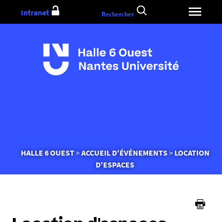
Aller
Intranet
Rechercher
au
contenu
Vous
HALLE 6 OUEST
ACCUEIL D'ÉVÉNEMENTS
LOCATION
êtes
D'ESPACES
ici :